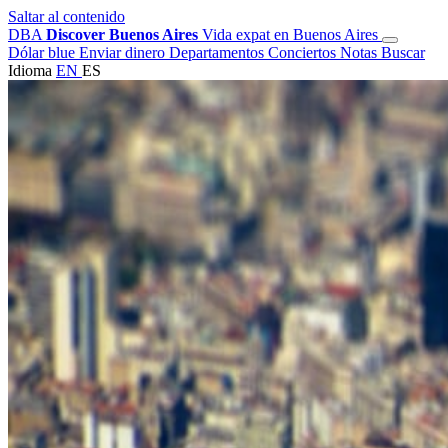
Saltar al contenido
DBA
Discover Buenos Aires
Vida expat en Buenos Aires
Dólar blue
Enviar dinero
Departamentos
Conciertos
Notas
Buscar
Idioma
EN
ES