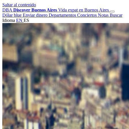
Saltar al contenido
DBA
Discover Buenos Aires
Vida expat en Buenos Aires
Dólar blue
Enviar dinero
Departamentos
Conciertos
Notas
Buscar
Idioma
EN
ES