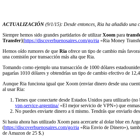
ACTUALIZACIÓN
(9/1/15): Desde entonces, Ria ha añadido una co
Siempre hemos sido grandes partidarios de utilizar
Xoom
para
transf
Transfer
](
https://discoverbuenosaires.com/go/ria
«Ria Money Transfer
Hemos oído rumores de que
Ria
ofrece un tipo de cambio más favora
una comisión por transacción más alta que Ria.
Tomando como ejemplo una transacción de 1000 dólares estadounidens
pagarías 1010 dólares y obtendrías un tipo de cambio efectivo de 12,4
Aunque Ria funciona igual que Xoom (enviar dinero desde una cuenta 
al usar Ria:
Tienes que conectarte desde Estados Unidos para utilizarlo (no 
vpn-service-argentina/
«El mejor servicio de VPN») que enmasca
No puedes enviarte dinero a ti mismo. Tendrás que enviarlo desde
Si hasta ahora has utilizado Xoom para acercarte al dolar blue en Arg
(
https://discoverbuenosaires.com/go/ria
«Ria Envio de Dinero»), tambié
de Amazon de 25 $.)