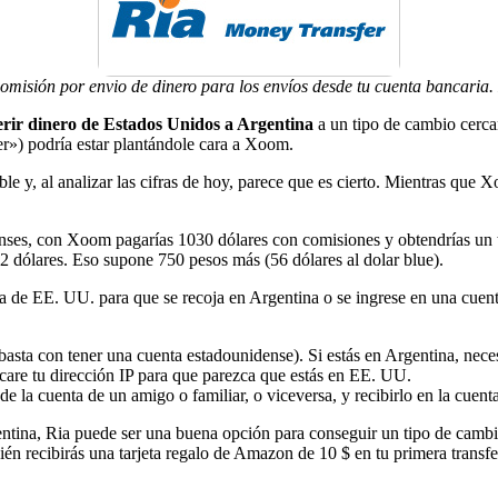
misión por envio de dinero para los envíos desde tu cuenta bancaria. E
erir dinero de Estados Unidos a Argentina
a un tipo de cambio cerca
») podría estar plantándole cara a Xoom.
ble y, al analizar las cifras de hoy, parece que es cierto. Mientras
es, con Xoom pagarías 1030 dólares con comisiones y obtendrías un ti
2 dólares. Eso supone 750 pesos más (56 dólares al dolar blue).
de EE. UU. para que se recoja en Argentina o se ingrese en una cuenta
basta con tener una cuenta estadounidense). Si estás en Argentina, nece
re tu dirección IP para que parezca que estás en EE. UU.
 la cuenta de un amigo o familiar, o viceversa, y recibirlo en la cuent
entina, Ria puede ser una buena opción para conseguir un tipo de cambio
n recibirás una tarjeta regalo de Amazon de 10 $ en tu primera transf