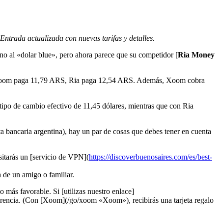
ntrada actualizada con nuevas tarifas y detalles.
no al «dolar blue», pero ahora parece que su competidor [
Ria Money
 que Xoom paga 11,79 ARS, Ria paga 12,54 ARS. Además, Xoom cobra
po de cambio efectivo de 11,45 dólares, mientras que con Ria
 bancaria argentina), hay un par de cosas que debes tener en cuenta
sitarás un [servicio de VPN](
https://discoverbuenosaires.com/es/best-
a de un amigo o familiar.
 más favorable. Si [utilizas nuestro enlace]
erencia. (Con [Xoom](/go/xoom «Xoom»), recibirás una tarjeta regalo