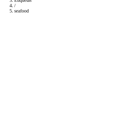
Etiquetas
/
seafood