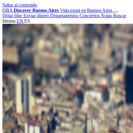
Saltar al contenido
DBA
Discover Buenos Aires
Vida expat en Buenos Aires
Dólar blue
Enviar dinero
Departamentos
Conciertos
Notas
Buscar
Idioma
EN
ES