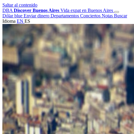
Saltar al contenido
DBA
Discover Buenos Aires
Vida expat en Buenos Aires
Dólar blue
Enviar dinero
Departamentos
Conciertos
Notas
Buscar
Idioma
EN
ES