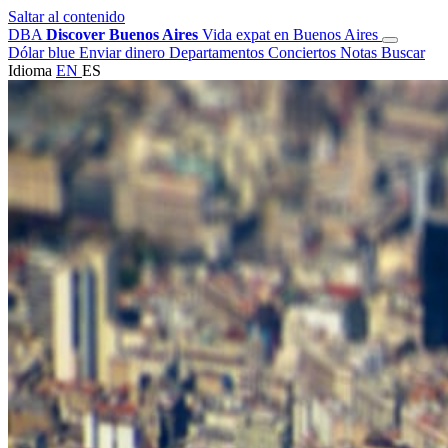
Saltar al contenido
DBA
Discover Buenos Aires
Vida expat en Buenos Aires
Dólar blue
Enviar dinero
Departamentos
Conciertos
Notas
Buscar
Idioma
EN
ES