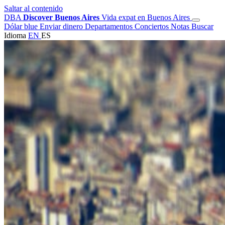
Saltar al contenido
DBA
Discover Buenos Aires
Vida expat en Buenos Aires
Dólar blue
Enviar dinero
Departamentos
Conciertos
Notas
Buscar
Idioma
EN
ES