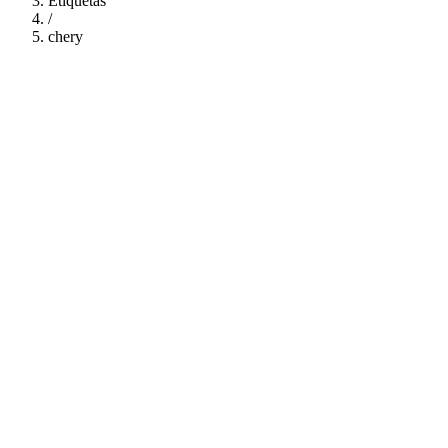
Etiquetas
/
chery