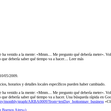
e ha venido a la mente: «Mmm… Me pregunto qué debería meter». Volv
go que debería saber qué tiempo va a hacer… Leer más
10/05/2009
.
cios, horarios y detalles locales específicos pueden haber cambiado.
e ha venido a la mente: «Mmm… Me pregunto qué debería meter». Volv
ngo que debería saber qué tiempo va a hacer. Una búsqueda rápida en G
tology/monthly/graph/ARBA0009?from=tenDay_bottomnav_business
«Cli
n Buenos Aires»)