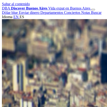
Saltar al contenido
DBA
Discover Buenos Aires
Vida expat en Buenos Aires
Dólar blue
Enviar dinero
Departamentos
Conciertos
Notas
Buscar
Idioma
EN
ES