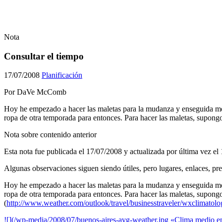
Nota
Consultar el tiempo
17/07/2008
Planificación
Por DaVe McComb
Hoy he empezado a hacer las maletas para la mudanza y enseguida m
ropa de otra temporada para entonces. Para hacer las maletas, supon
Nota sobre contenido anterior
Esta nota fue publicada el
17/07/2008
y actualizada por última vez el
Algunas observaciones siguen siendo útiles, pero lugares, enlaces, pre
Hoy he empezado a hacer las maletas para la mudanza y enseguida m
ropa de otra temporada para entonces. Para hacer las maletas, supo
(
http://www.weather.com/outlook/travel/businesstraveler/wxclima
![](/wp-media/2008/07/buenos-aires-avg-weather.jpg «Clima medio e