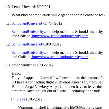
Lewis Howard
16/09/2011
What kind of credit cards will Argentina for the entrance fee?
SchoolandUniversity.
14/04/2012
SchoolandUniversity.com
help me find a School,University
and College
.http://www.schoolanduniversity.com
SchoolandUniversity
19/04/2012
SchoolandUniversity.com
help me find a School,University
and College
.http://www.schoolanduniversity.com
omoonamitchell
11/05/2012
Hello,
Do you happen to know if I will need to pay the entrance fee
if I have a connecting flight in Buenos Aires? I fly from São
Paulo to Jorge Newbery Airport and then have to leave the
airport to catch a flight out of Ezeiza. I certainly hope not!
DaVe
11/05/2012
@omoonamitchell Unfortunately, I&#039m pretty sure