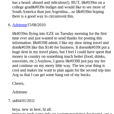
has a beard. absurd and ridiculous!). BUT, I&#039m on a
college grad&#039s budget and would like to see more of
South America than just Argentina....so I&#039m hoping
there is a good way to circumvent this.
Adrienne
15/08/2010
I&#039m flying into EZE on Tuesday morning for the first
time ever and just wanted to send thanks for posting this
information. I&#039ll admit, I like my shoe string travel and
don&#039t like this $140 fee business. It doesn&#039t put a
huge dent in my travel plans, but I feel I could have spent that
money in country on something much better (food, drinks,
souvenirs, etc.) Anyhow, I guess I&#039ll just pay my fee
and continue on my merry little way. The ten year thing is
cool and makes me want to plan again for the second trip into
Arg so that I can get some bang out of my bucks.
Cheers,
Adrienne
sid
04/01/2011
heya. new in here, hi all.
trying to grub some info on custom regulation for tourist. am a