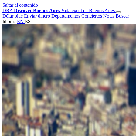
Saltar al contenido
DBA
Discover Buenos Aires
Vida expat en Buenos Aires
Dólar blue
Enviar dinero
Departamentos
Conciertos
Notas
Buscar
Idioma
EN
ES