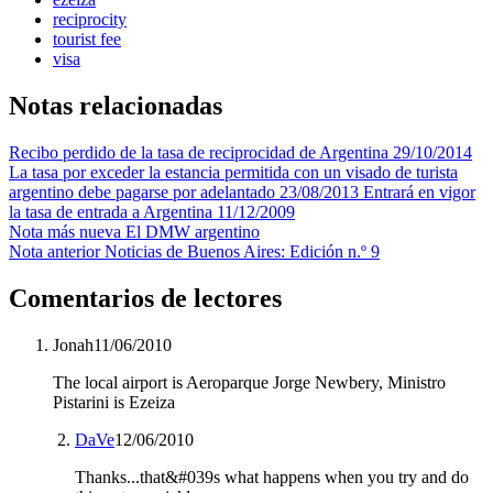
reciprocity
tourist fee
visa
Notas relacionadas
Recibo perdido de la tasa de reciprocidad de Argentina
29/10/2014
La tasa por exceder la estancia permitida con un visado de turista
argentino debe pagarse por adelantado
23/08/2013
Entrará en vigor
la tasa de entrada a Argentina
11/12/2009
Nota más nueva
El DMW argentino
Nota anterior
Noticias de Buenos Aires: Edición n.º 9
Comentarios de lectores
Jonah
11/06/2010
The local airport is Aeroparque Jorge Newbery, Ministro
Pistarini is Ezeiza
DaVe
12/06/2010
Thanks...that&#039s what happens when you try and do