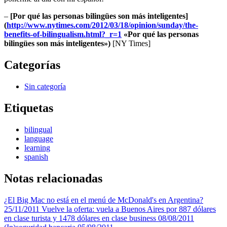
–
[Por qué las personas bilingües son más inteligentes]
(
http://www.nytimes.com/2012/03/18/opinion/sunday/the-
benefits-of-bilingualism.html?_r=1
«Por qué las personas
bilingües son más inteligentes»)
[NY Times]
Categorías
Sin categoría
Etiquetas
bilingual
language
learning
spanish
Notas relacionadas
¿El Big Mac no está en el menú de McDonald's en Argentina?
25/11/2011
Vuelve la oferta: vuela a Buenos Aires por 887 dólares
en clase turista y 1478 dólares en clase business
08/08/2011