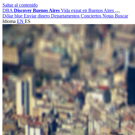
Saltar al contenido
DBA
Discover Buenos Aires
Vida expat en Buenos Aires
Dólar blue
Enviar dinero
Departamentos
Conciertos
Notas
Buscar
Idioma
EN
ES