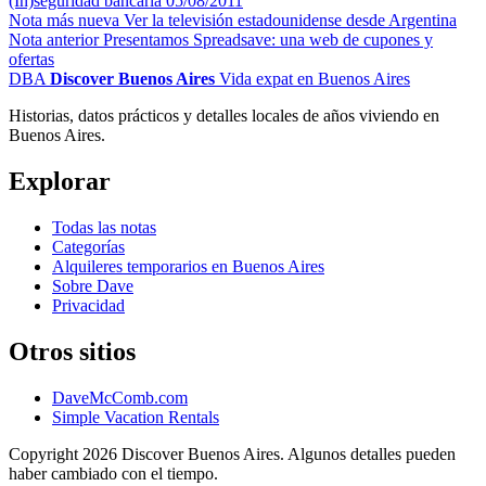
(In)seguridad bancaria
05/08/2011
Nota más nueva
Ver la televisión estadounidense desde Argentina
Nota anterior
Presentamos Spreadsave: una web de cupones y
ofertas
DBA
Discover Buenos Aires
Vida expat en Buenos Aires
Historias, datos prácticos y detalles locales de años viviendo en
Buenos Aires.
Explorar
Todas las notas
Categorías
Alquileres temporarios en Buenos Aires
Sobre Dave
Privacidad
Otros sitios
DaveMcComb.com
Simple Vacation Rentals
Copyright 2026 Discover Buenos Aires. Algunos detalles pueden
haber cambiado con el tiempo.