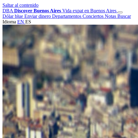
Saltar al contenido
DBA
Discover Buenos Aires
Vida expat en Buenos Aires
Dólar blue
Enviar dinero
Departamentos
Conciertos
Notas
Buscar
Idioma
EN
ES