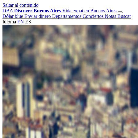
Saltar al contenido
DBA
Discover Buenos Aires
Vida expat en Buenos Aires
Dólar blue
Enviar dinero
Departamentos
Conciertos
Notas
Buscar
Idioma
EN
ES