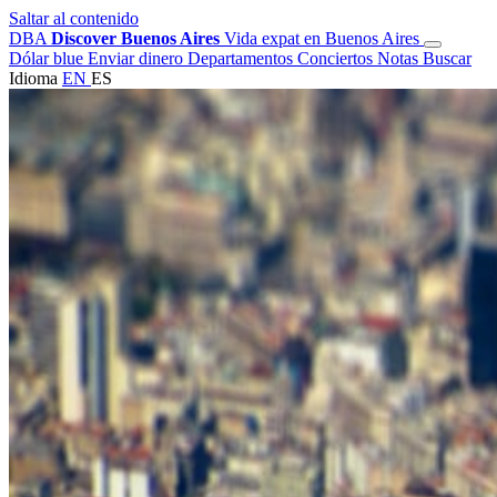
Saltar al contenido
DBA
Discover Buenos Aires
Vida expat en Buenos Aires
Dólar blue
Enviar dinero
Departamentos
Conciertos
Notas
Buscar
Idioma
EN
ES