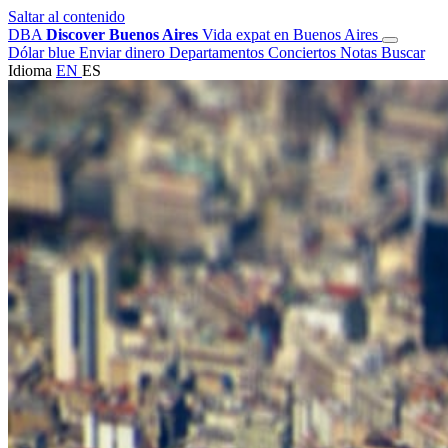
Saltar al contenido
DBA
Discover Buenos Aires
Vida expat en Buenos Aires
Dólar blue
Enviar dinero
Departamentos
Conciertos
Notas
Buscar
Idioma
EN
ES