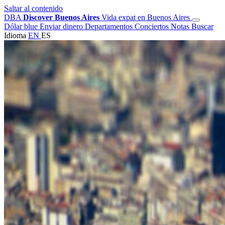
Saltar al contenido
DBA
Discover Buenos Aires
Vida expat en Buenos Aires
Dólar blue
Enviar dinero
Departamentos
Conciertos
Notas
Buscar
Idioma
EN
ES