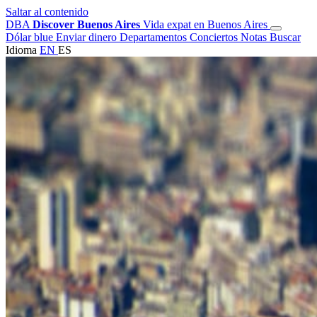
Saltar al contenido
DBA
Discover Buenos Aires
Vida expat en Buenos Aires
Dólar blue
Enviar dinero
Departamentos
Conciertos
Notas
Buscar
Idioma
EN
ES