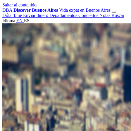
Saltar al contenido
DBA
Discover Buenos Aires
Vida expat en Buenos Aires
Dólar blue
Enviar dinero
Departamentos
Conciertos
Notas
Buscar
Idioma
EN
ES